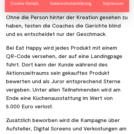
Spitzenköche bewerten die „Löffel-Gerichte“
Cookie-Details
Datenschutzerklärung
Impressum
kulinarisch begabter Kandidaten. Der Clou:
Ohne die Person hinter der Kreation gesehen zu
haben, testen die Coaches die Gerichte blind
und es entscheidet nur der Geschmack.
Bei Eat Happy wird jedes Produkt mit einem
QR-Code versehen, der auf eine Landingpage
führt. Dort kann der Kunde während des
Aktionszeitraums sein gekauftes Produkt
bewerten und als Juror entsprechend Sterne
vergeben. Unter allen Teilnehmenden wird am
Ende eine Küchenausstattung im Wert von
5.000 Euro verlost.
Zusätzlich beworben wird die Kampagne über
Aufsteller, Digital Screens und Verkostungen am