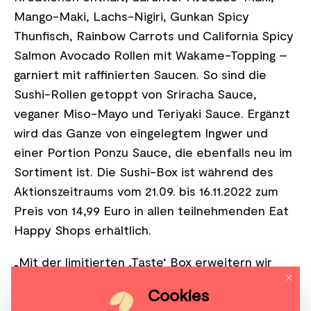
Mango-Maki, Lachs-Nigiri, Gunkan Spicy
Thunfisch, Rainbow Carrots und California Spicy
Salmon Avocado Rollen mit Wakame-Topping –
garniert mit raffinierten Saucen. So sind die
Sushi-Rollen getoppt von Sriracha Sauce,
veganer Miso-Mayo und Teriyaki Sauce. Ergänzt
wird das Ganze von eingelegtem Ingwer und
einer Portion Ponzu Sauce, die ebenfalls neu im
Sortiment ist. Die Sushi-Box ist während des
Aktionszeitraums vom 21.09. bis 16.11.2022 zum
Preis von 14,99 Euro in allen teilnehmenden Eat
Happy Shops erhältlich.
„Mit der limitierten ‚Taste‘ Box erweitern wir
Mit di
unser bestehendes Angebot um neue Sushi-
Cookies
Rollen und Kombinationen. Die leckeren