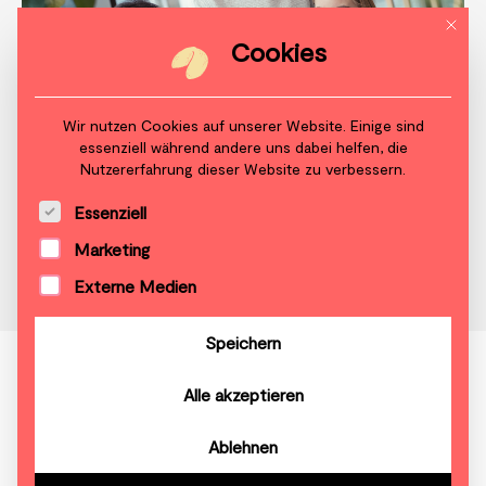
Mit di
Cookies
Wir nutzen Cookies auf unserer Website. Einige sind
essenziell während andere uns dabei helfen, die
Nutzererfahrung dieser Website zu verbessern.
Es folgt eine Liste der Service-Gruppen, für die 
Essenziell
Marketing
Externe Medien
Speichern
Chancengleichheit
Alle akzeptieren
Ablehnen
Chancengleichheit ist der Schlüssel zu mehr
Fairness. Unabhängig von Kultur, Lebensmodell