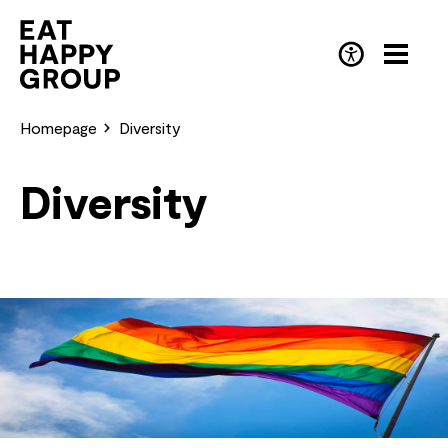
Skip
to
main
EN
(English)
content
Homepage
Diversity
Diversity