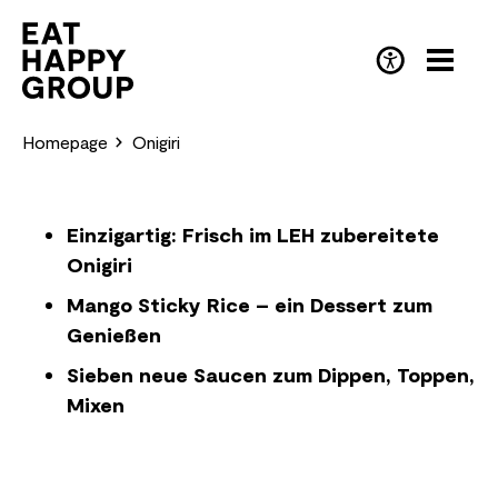
Skip
to
main
EN
(English)
content
Homepage
Onigiri
Einzigartig: Frisch im LEH zubereitete
Onigiri
Mango Sticky Rice – ein Dessert zum
Genießen
Sieben neue Saucen zum Dippen, Toppen,
Mixen